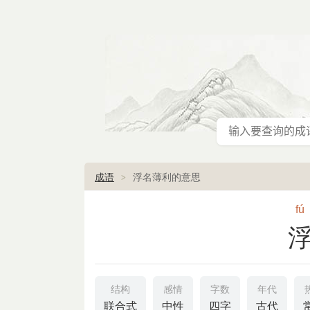
成语
浮名薄利的意思
fú
结构
感情
字数
年代
联合式
中性
四字
古代