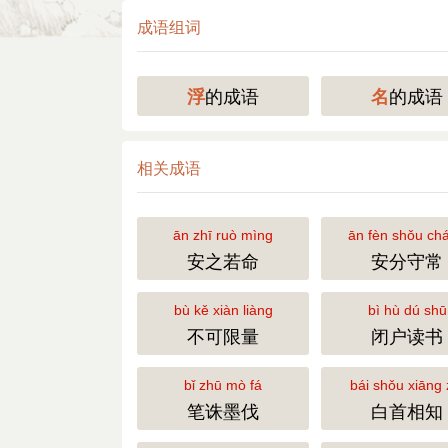
成语组词
的成语
的成语
浮
名
相关成语
ān zhī ruò mìng
ān fèn shǒu ch
安之若命
安分守常
bù kě xiàn liàng
bì hù dú shū
不可限量
闭户读书
bǐ zhū mò fá
bái shǒu xiāng 
笔诛墨伐
白首相知