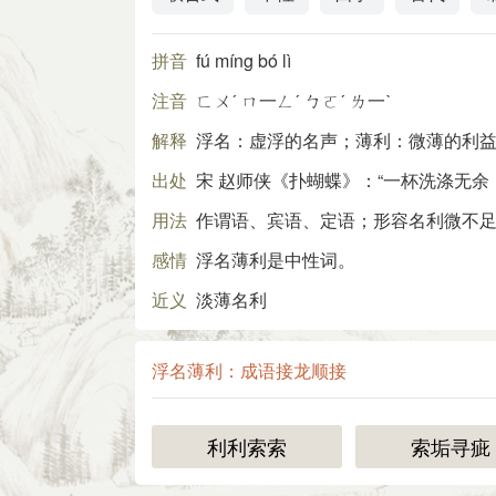
拼音
fú míng bó lì
注音
ㄈㄨˊ ㄇ一ㄥˊ ㄅㄛˊ ㄌ一ˋ
解释
浮名：虚浮的名声；薄利：微薄的利
出处
宋 赵师侠《扑蝴蝶》：“一杯洗涤无余
用法
作谓语、宾语、定语；形容名利微不
感情
浮名薄利是中性词。
近义
淡薄名利
浮名薄利：成语接龙顺接
利利索索
索垢寻疵