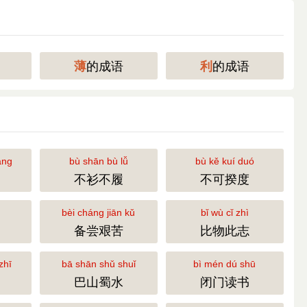
的成语
的成语
薄
利
áng
bù shān bù lǚ
bù kě kuí duó
不衫不履
不可揆度
bèi cháng jiān kǔ
bǐ wù cǐ zhì
备尝艰苦
比物此志
zhī
bā shān shǔ shuǐ
bì mén dú shū
巴山蜀水
闭门读书