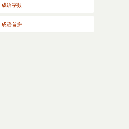
成语字数
成语首拼